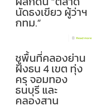
ผลักดัน “ตลาด
นัดธงเขียว ผู้ว่าฯ
กทม.”
Read more
ชูพื้นที่คลองย่าน
ฝั่งธน 4 เขต ทุ่ง
ครุ จอมทอง
ธนบุรี และ
คลองสาน