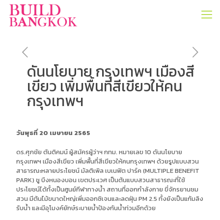
ดันนโยบาย กรุงเทพฯ เมืองสี
เขียว เพิ่มพื้นที่สีเขียวให้คน
กรุงเทพฯ
วันพุธที่ 20 เมษายน 2565
ดร.ศุภชัย ตันติคมน์ ผู้สมัครผู้ว่าฯ กทม. หมายเลข 10 ดันนโยบาย
กรุงเทพฯ เมืองสีเขียว เพิ่มพื้นที่สีเขียวให้คนกรุงเทพฯ ด้วยรูปแบบสวน
สาธารณะหลายประโยชน์ มัลติเพิล เบเนฟิต ปาร์ค (MULTIPLE BENEFIT
PARK) ชู บึงหนองบอน เขตประเวศ เป็นต้นแบบสวนสาธารณะที่ใช้
ประโยชน์ได้ทั้งเป็นศูนย์กีฬาทางน้ำ สถานที่ออกกำลังกาย ขี่จักรยานชม
สวน มีต้นไม้ขนาดใหญ่เพิ่มออกซิเจนและลดฝุ่น PM 2.5 ทั้งยังเป็นแก้มลิง
รับน้ำ และมีอุโมงค์ยักษ์ระบายน้ำป้องกันน้ำท่วมอีกด้วย