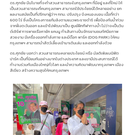
ดร.ศุภชัย มีนโบายที่จะทำสวนสาธารณะในกรุงเทพฯ ที่มีอยู่ และที่ใหม่ ให้
เป็นสวนสาธารณะที่คนกรุงเทพฯ สามารถใช้ประโยชน์ได้หลายอย่าง ยก
ผลงานสมัยเป็นที่ปรึกษาผู้ว่าฯ กทม. ปรับปรุง บึงหนองบอน เนื้อที่กว่า
600 ไร่ ซึ่งเป็นโครงการแก้มลิงตามแนวพระราชดำริ เพื่อป้องกันน้ำท่วม
จากฝั่งตะวันออก และเข้าไปพัฒนาเป็น ศูนย์ฝึกกีฬาทางน้ำ ไม่ว่าจะเป็นวิน
ด์เซิร์ฟ การพายเรือคายัค แคนนู ทำเส้นทางปั่นจักรยานชมทัศนียภาพ
สวยงาม มีเครื่องออกกำลังกาย และมีด๊อก พาร์ค (DOG PARK) ให้คน
กรุงเทพฯ สามารถนำสัตว์เลี้ยงเข้ามาเดินเล่น และออกกำลังด้วย
ดร.ศุภชัย บอกว่า สวนสาธารณะหลายประโยชน์ หรือ มัลติเพิลเบนิฟิต
ปาร์ค เป็นที่นิยมกันอย่างมากในต่างประเทศ และเขามีประสบการณ์ได้
ทำงานร่วมกับเมืองใหญ่ทั่วโลก และนำความคิดมาพัฒนากรุงเทพฯ เมือง
สีเขียว สร้างความสุขให้คนกรุงเทพฯ